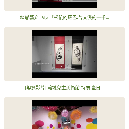
總爺藝文中心-「松鼠的尾巴:曾文溪的一千...
[導覽影片] 蕭壠兒童美術館 特展 臺日...