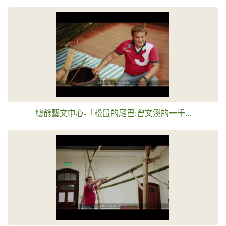
總爺藝文中心-「松鼠的尾巴:曾文溪的一千...