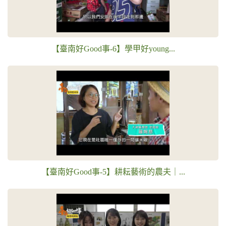
【臺南好Good事-6】學甲好young...
【臺南好Good事-5】耕耘藝術的農夫｜...