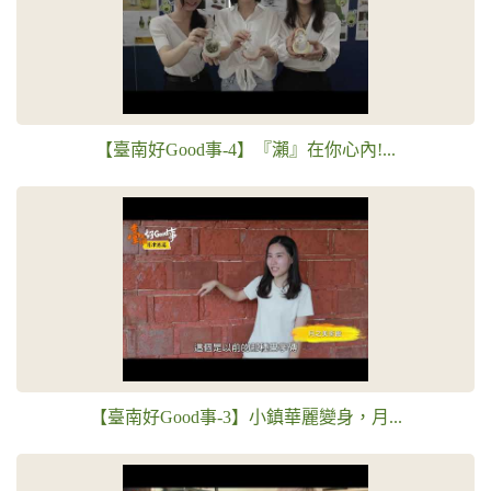
【臺南好Good事-4】『瀨』在你心內!...
【臺南好Good事-3】小鎮華麗變身，月...