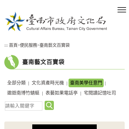
跳
到
主
要
內
容
區
:::
首頁
>
便民服務
>
臺南藝文百寶袋
塊
臺南藝文百寶袋
全部分類
文化資產時光機
臺南美學任意門
|
|
|
遨遊南博竹蜻蜓
表藝如果電話亭
宅閱讀記憶吐司
|
|
關
鍵
字
查