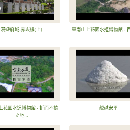
漫遊府城-赤崁樓(上)
臺南山上花園水道博物館 - 
上花園水道博物館 - 折而不撓
鹹鹹安平
∥地...