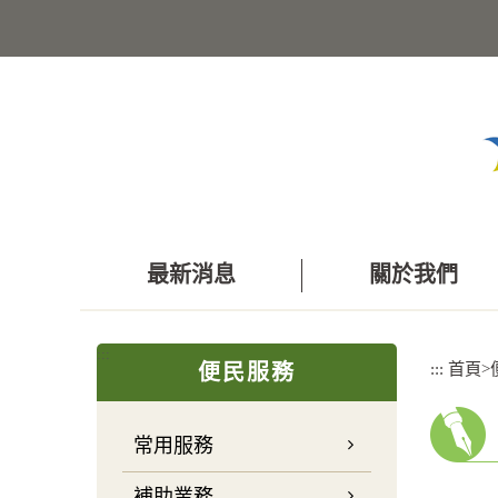
跳
到
主
要
內
容
區
塊
最新消息
關於我們
:::
:::
首頁
>
便民服務
常用服務
補助業務