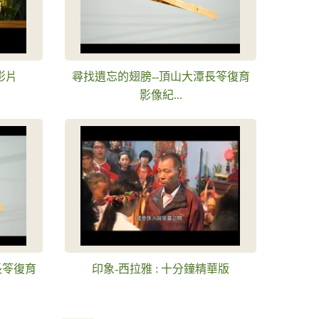
影片
尋找遺忘的翅膀--頂山大潭長笭復育
影像紀...
長笭復育
印象-西拉雅 : 十分鐘精華版