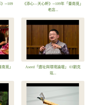
─109
《添心—天心軒》─109年「臺南覓」
老店...
臺南覓」
Aseed「遺址與環境論壇」 03劉克
竑...