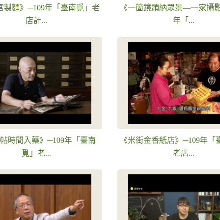
宮製麵》─109年「臺南覓」老
《一箇鏡頭納眾景—一家攝影》
店計...
年「...
帖時間入藥》─109年「臺南
《米街金香紙店》─109年「
覓」老...
老店...