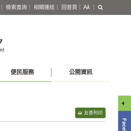
搜
｜
檢索查詢
｜
相關連結
｜
回首頁
｜
｜
尋
便民服務
公開資訊
友善列印
分
享
選