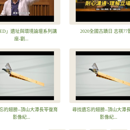
EED」遺址與環境論壇系列講
2020全國古蹟日 志祺77
座-劉...
忘的翅膀--頂山大潭長笭復育
尋找遺忘的翅膀--頂山大潭
影像紀...
影像紀...