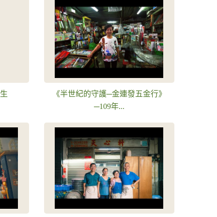
今生
《半世紀的守護─金連發五金行》
─109年...