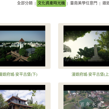
全部分類
文化資產時光機
臺南美學任意門
遨
|
|
|
漫遊府城-安平古堡(下)
漫遊府城-安平古堡(上