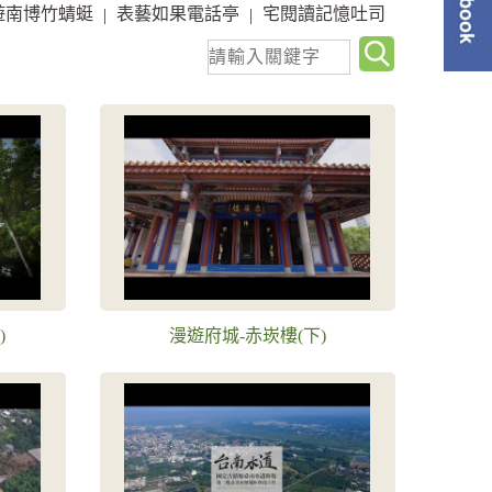
關
遊南博竹蜻蜓
表藝如果電話亭
宅閱讀記憶吐司
|
|
單
鍵
字
查
詢
)
漫遊府城-赤崁樓(下)