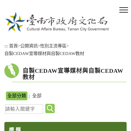
跳
到
主
要
內
容
區
:::
首頁
>
公開資訊
>
性別主流專區
>
塊
自製CEDAW宣導媒材與自製CEDAW教材
自製CEDAW宣導媒材與自製CEDAW
教材
全部分類
全部
|
關
鍵
字
標 題
查