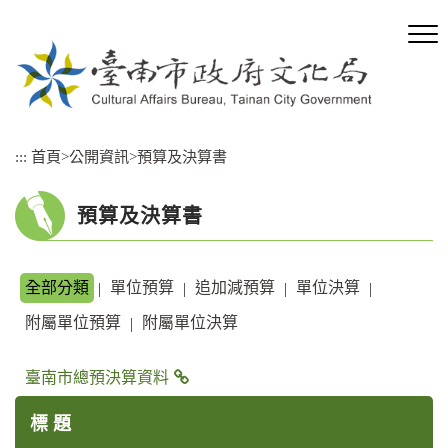
跳
到
主
要
內
容
區
:::
首頁
>
公開資訊
>
預算及決算書
塊
預算及決算書
全部分類
單位預算
追加減預算
單位決算
|
|
|
|
附屬單位預算
附屬單位決算
|
臺南市總預決算資料
標 題