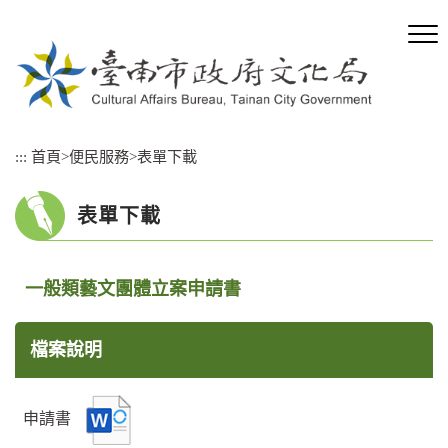
跳
到
主
要
內
容
區
:::
首頁
>
便民服務
>
表單下載
塊
表單下載
一般類藝文團體立案申請書
檔案說明
申請書