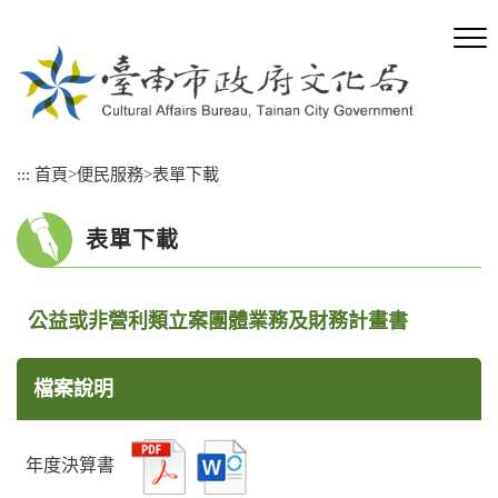
跳
到
主
要
內
容
區
:::
首頁
>
便民服務
>
表單下載
塊
表單下載
公益或非營利類立案團體業務及財務計畫書
檔案說明
年度決算書