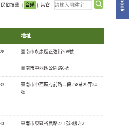
關
民俗技藝
音樂
其它
單
|
|
鍵
字
查
詢
地址
28
臺南市永康區正強街308號
臺南市中西區公園路6號
33
臺南市中西區府前路二段258巷29弄24
號
30
臺南市東區裕農路27-1號3樓之2