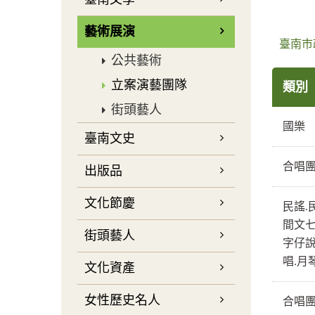
藝術展演
臺南市
公共藝術
立案演藝團隊
類別
街頭藝人
國樂
臺南文史
合唱
出版品
文化節慶
民謠.
間文
街頭藝人
字仔
唱.月
文化資產
女性歷史名人
合唱