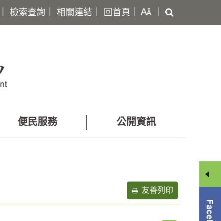
搜
｜
檢索查詢
｜
相關連結
｜
回首頁
｜
｜
尋
便民服務
公開資訊
友善列印
分
享
選