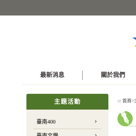
跳
到
主
要
內
容
區
塊
最新消息
關於我們
:::
:::
首頁
>
主題活動
臺南400
臺南文學