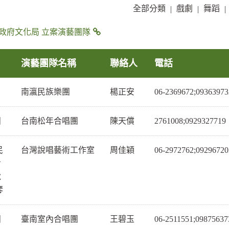
全部分類
戲劇
舞蹈
|
|
|
政府文化局 立案演藝團隊
演藝團隊名稱
聯絡人
電話
南瀛民族樂團
楊正安
06-2369672;09363973
團
台南松年合唱團
陳天償
2761008;0929327719
民
台灣說唱藝術工作室
周佳穎
06-2972762;09296720
七
說
琴
團
臺南室內合唱團
王碧玉
06-2511551;09875637