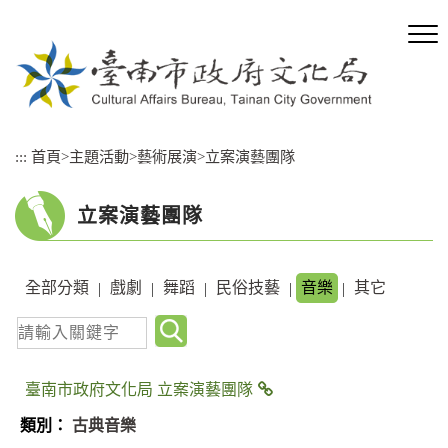
跳
到
主
要
內
容
區
:::
首頁
>
主題活動
>
藝術展演
>
立案演藝團隊
塊
立案演藝團隊
全部分類
戲劇
舞蹈
民俗技藝
音樂
其它
|
|
|
|
|
關
鍵
字
臺南市政府文化局 立案演藝團隊
查
古典音樂
詢