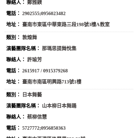
鄭雅鎂
2902555;0956023482
臺南市東區中華東路三段198號3樓A教室
敦煌舞
那瑪思提舞悅集
許瑜芳
2615917 / 0915379268
臺南市南區明興路713號1樓
日本舞藝
山本柳日本舞踊
蔡柳信慧
5727772;0956850363