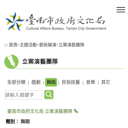
跳
到
主
要
內
容
區
:::
首頁
>
主題活動
>
藝術展演
>
立案演藝團隊
塊
立案演藝團隊
全部分類
戲劇
舞蹈
民俗技藝
音樂
其它
|
|
|
|
|
關
鍵
字
臺南市政府文化局 立案演藝團隊
查
舞蹈
詢