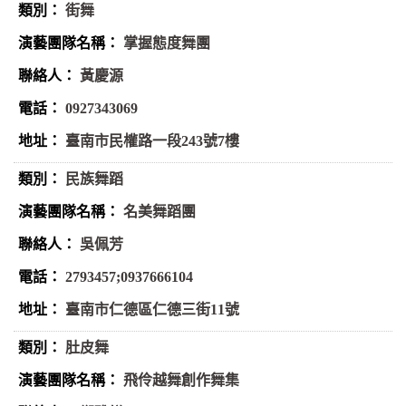
街舞
掌握態度舞團
黃慶源
0927343069
臺南市民權路一段243號7樓
民族舞蹈
名美舞蹈團
吳佩芳
2793457;0937666104
臺南市仁德區仁德三街11號
肚皮舞
飛伶越舞創作舞集