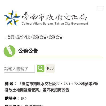
跳
到
主
要
內
容
區
:::
首頁
>
最新消息
>
公務公告
>
公務公告
塊
公務公告
關
RSS
鍵
字
「臺南市南區水交社段72、72-1、72-2地號等3筆
查
眷改土地開發經營案」第四次招商公告
詢
630