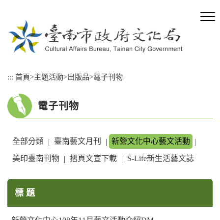
跳
到
主
要
內
容
區
:::
首頁
>
主題活動
>
出版品
>
電子刊物
塊
電子刊物
全部分類
臺南藝文月刊
新營文化中心藝文活動
|
|
|
美印臺南刊物
摺頁文宣下載
S-Life新生活藝文誌
|
|
標 題