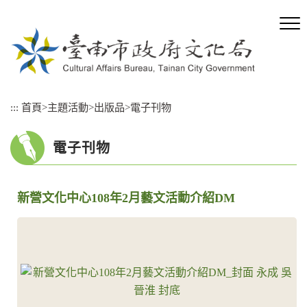
跳
到
主
要
內
容
區
:::
首頁
>
主題活動
>
出版品
>
電子刊物
塊
電子刊物
新營文化中心108年2月藝文活動介紹DM