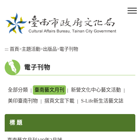
跳
到
主
要
內
容
區
:::
首頁
>
主題活動
>
出版品
>
電子刊物
塊
電子刊物
全部分類
臺南藝文月刊
新營文化中心藝文活動
|
|
|
美印臺南刊物
摺頁文宣下載
S-Life新生活藝文誌
|
|
標 題