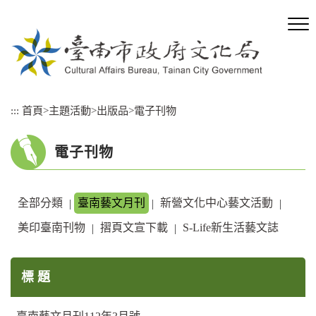
跳
到
主
要
內
容
區
:::
首頁
>
主題活動
>
出版品
>
電子刊物
塊
電子刊物
全部分類
臺南藝文月刊
新營文化中心藝文活動
|
|
|
美印臺南刊物
摺頁文宣下載
S-Life新生活藝文誌
|
|
標 題