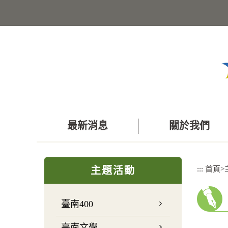
跳
到
主
要
內
容
區
塊
最新消息
關於我們
:::
:::
首頁
>
主題活動
臺南400
臺南文學