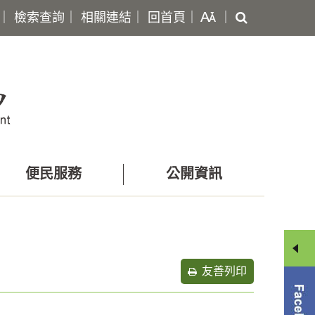
搜
｜
檢索查詢
｜
相關連結
｜
回首頁
｜
｜
尋
便民服務
公開資訊
友善列印
分
享
選