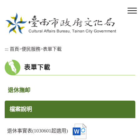
跳
到
主
要
內
容
區
:::
首頁
>
便民服務
>
表單下載
塊
表單下載
退休撫卹
檔案說明
退休事實表(1030601起適用)