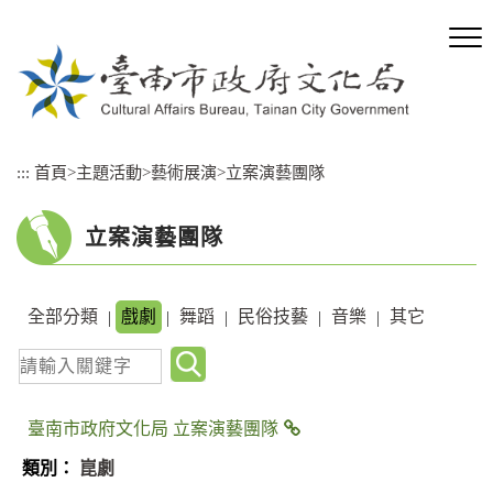
跳
到
主
要
內
容
區
:::
首頁
>
主題活動
>
藝術展演
>
立案演藝團隊
塊
立案演藝團隊
全部分類
戲劇
舞蹈
民俗技藝
音樂
其它
|
|
|
|
|
關
鍵
字
臺南市政府文化局 立案演藝團隊
查
崑劇
詢