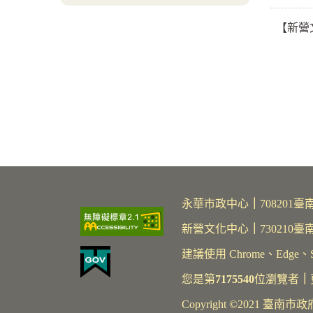
【新營
永華市政中心
｜
70820
新營文化中心
｜
730210
建議使用 Chrome、Edge、S
您是第
7175540
位瀏覽者
｜
Copyright ©2021 臺