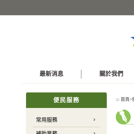
跳
到
主
要
內
容
區
塊
最新消息
關於我們
:::
:::
首頁
>
便民服務
常用服務
補助業務