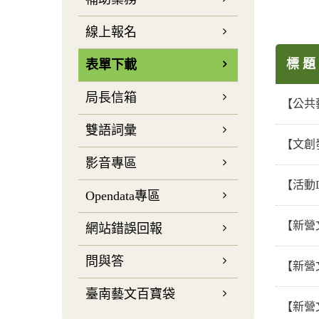
線上報名
標 題
表單下載
局長信箱
【公共
雙語詞彙
【文創
影音專區
【活動
Opendata專區
【新營文化中
網站錯誤回報
問與答
【新營文化中
臺南藝文百寶袋
【新營文化中