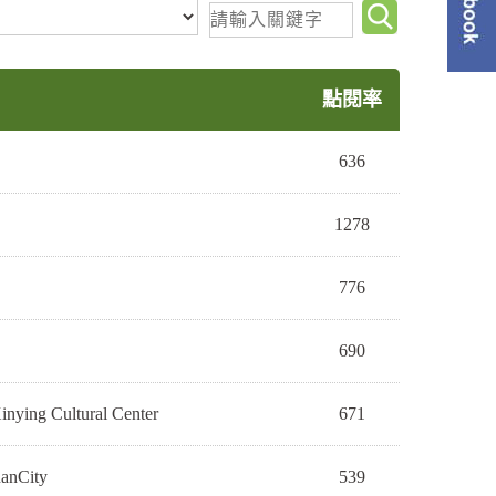
關
單
鍵
字
查
點閱率
詢
636
1278
776
690
ing Cultural Center
671
anCity
539