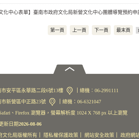
文化中心表單】臺南市政府文化局新營文化中心團體導覽預約申
第一頁
上一頁
下一頁
最末頁
1臺南市安平區永華路二段6號13樓
｜
總機︰06-2991111
臺南市新營區中正路23號
｜
總機：06-6321047
afari、Firefox 瀏覽器，螢幕解析度 1024 X 768 px 以上瀏覽
更新日期
2026-08-06
南市政府文化局版權所有
｜
隱私權保護政策
｜
網站安全政策
｜
政府網