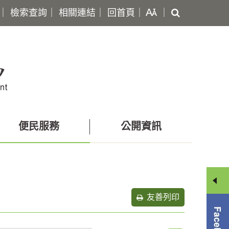
搜
｜
檢索查詢
｜
相關連結
｜
回首頁
｜
｜
尋
便民服務
公開資訊
友善列印
分
享
選