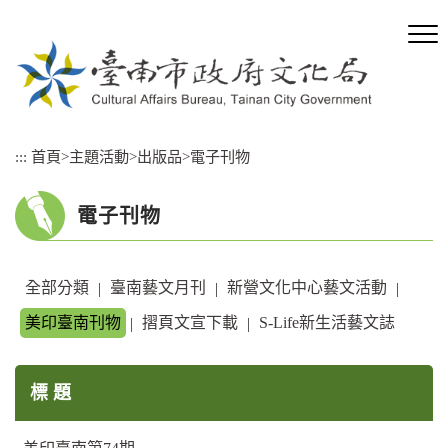
跳
到
主
要
內
容
區
:::
首頁
>
主題活動
>
出版品
>
電子刊物
塊
電子刊物
全部分類
臺南藝文月刊
新營文化中心藝文活動
|
|
|
美印臺南刊物
摺頁文宣下載
S-Life新生活藝文誌
|
|
標 題