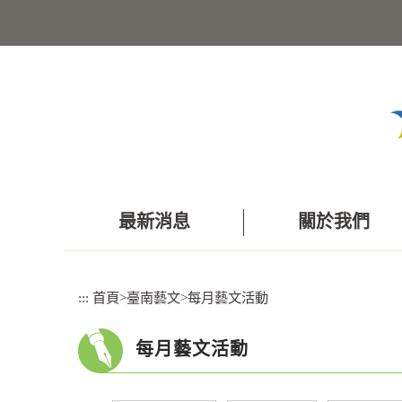
跳
到
主
要
內
容
區
塊
最新消息
關於我們
:::
首頁
>
臺南藝文
>
每月藝文活動
每月藝文活動