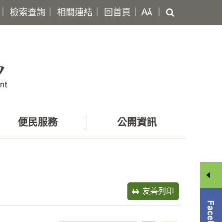
搜
｜
檢索查詢
｜
相關連結
｜
回首頁
｜
｜
尋
便民服務
公開資訊
友善列印
分
享
選