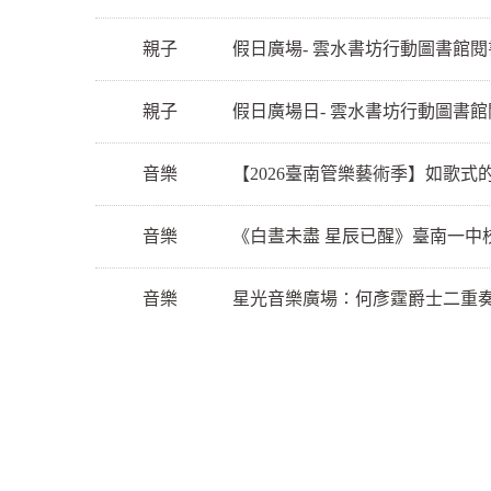
親子
假日廣場- 雲水書坊行動圖書館閱
親子
假日廣場日- 雲水書坊行動圖書館
音樂
【2026臺南管樂藝術季】如歌式
音樂
《白晝未盡 星辰已醒》臺南一中
音樂
星光音樂廣場∶何彥霆爵士二重