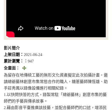
影片簡介
上架日期：
2021-06-24
累計瀏覽：︰
947
全
全畫面：
畫
為留存在地傳統工藝的無形文化資產擬定此次拍攝計畫，邀
面
請總爺藝林創意市集常態合作的職人，糖蔥藝師陳恆雄、助
(另
手莊秀鳳以錄像設備進行相關紀錄。
開
1.以快問快答的方式，錄製常駐「總爺藝林」創意市集的藝
視
師們的手藝與傳承故事。
窗)
2.藉由影音平臺推廣該技藝，並配合藝師們的口述，增添民