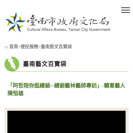
跳
到
主
要
內
容
區
:::
首頁
>
便民服務
>
臺南藝文百寶袋
塊
臺南藝文百寶袋
「阿哲陪你逛總爺─總爺藝林藝師專訪」-糖蔥藝人
陳恒雄