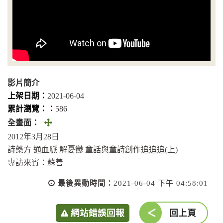
影片簡介
上架日期：
2021-06-04
累計瀏覽：︰
586
全
全畫面：
畫
2012年3月28日
面
詩藥方 通血脈 解憂鬱 童話與童詩創作追追追(上)
(另
專訪來賓：蘇善
開
最後異動時間：
2021-06-04 下午 04:58:01
視
窗)
網站錯誤回報
回上頁