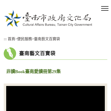
跳
到
主
要
內
容
區
:::
首頁
>
便民服務
>
臺南藝文百寶袋
塊
臺南藝文百寶袋
非讀Book臺南愛讀冊第29集