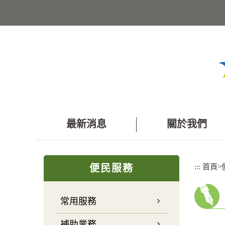
跳
到
主
要
內
容
區
塊
最新消息
關於我們
:::
:::
首頁
>
便民服務
常用服務
補助業務