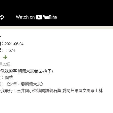
介
期：
2021-06-04
覽：︰
574
全
：
畫
8月22日
面
教我的事 胸懷大志看世界(下)
(另
賓：閻華
開
報：《少年，要胸懷大志》
視
查我最行：玉井國小榮獲閱讀磐石獎 愛閱芒果屋文風躍山林
窗)