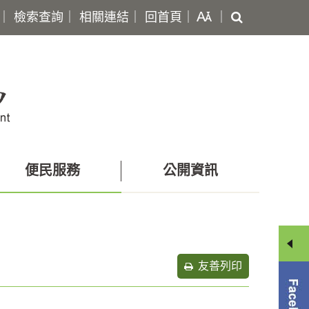
搜
｜
檢索查詢
｜
相關連結
｜
回首頁
｜
｜
尋
便民服務
公開資訊
友善列印
分
享
選