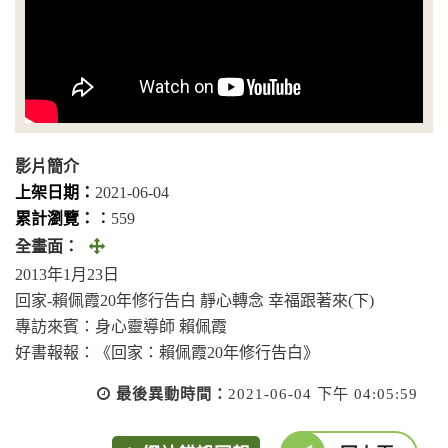
影片簡介
上架日期：
2021-06-04
累計瀏覽：︰
559
全
全畫面：
畫
2013年1月23日
面
回家-賴佩霞20年修行告白 靜心轉念 幸福跟著來(下)
(另
專訪來賓：身心靈導師 賴佩霞
開
好書報報：《回家：賴佩霞20年修行告白》
視
最後異動時間：
2021-06-04 下午 04:05:59
窗)