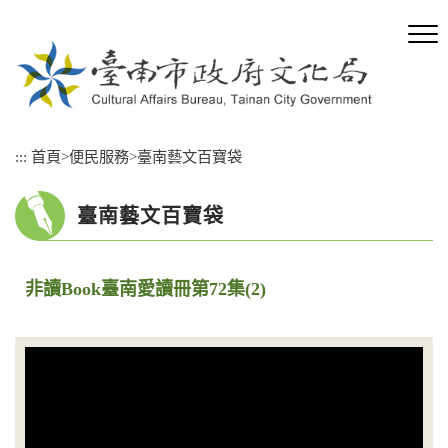
跳
到
主
要
內
容
區
:::
首頁
>
便民服務
>
臺南藝文百寶袋
塊
臺南藝文百寶袋
非讀Book臺南愛讀冊第72集(2)