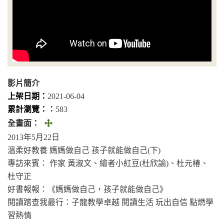
影片簡介
上架日期：
2021-06-04
累計瀏覽：︰
583
全
全畫面：
畫
2013年5月22日
面
溫柔好教養 媽媽做自己 孩子就能做自己(下)
(另
專訪來賓： 作家 黃淑文、繪者小紅豆(杜欣諭)、杜元椿、
開
杜守正
視
好書報報：《媽媽做自己，孩子就能做自己》
窗)
閱讀踏查我最行：子龍教學卓越 閱讀生活 玩出自信 點燃學
習熱情