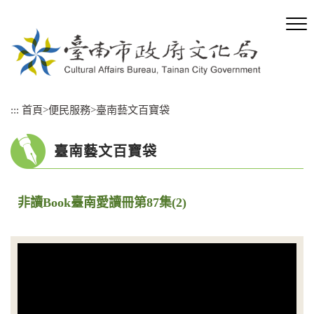
跳
到
主
要
內
容
區
:::
首頁
>
便民服務
>
臺南藝文百寶袋
塊
臺南藝文百寶袋
非讀Book臺南愛讀冊第87集(2)