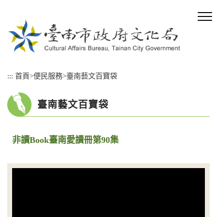
跳
到
主
要
內
容
區
:::
首頁
>
便民服務
>
臺南藝文百寶袋
塊
臺南藝文百寶袋
非讀Book臺南愛讀冊第90集