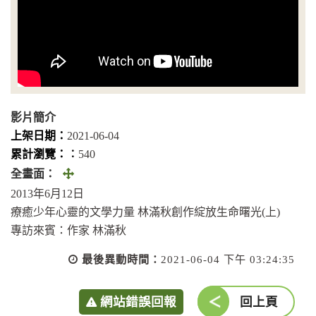
影片簡介
上架日期：
2021-06-04
累計瀏覽：︰
540
全
全畫面：
畫
2013年6月12日
面
療癒少年心靈的文學力量 林滿秋創作綻放生命曙光(上)
(另
專訪來賓：作家 林滿秋
開
最後異動時間：
2021-06-04 下午 03:24:35
視
窗)
網站錯誤回報
回上頁