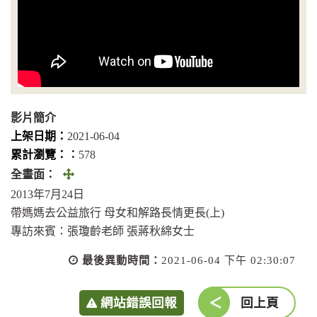
影片簡介
上架日期：
2021-06-04
累計瀏覽：︰
578
全
全畫面：
畫
2013年7月24日
面
帶媽媽去公益旅行 母女和解路長情更長(上)
(另
專訪來賓：張瓊齡老師 張蔣秋綿女士
開
最後異動時間：
2021-06-04 下午 02:30:07
視
窗)
網站錯誤回報
回上頁