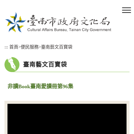
跳
到
主
要
內
容
區
:::
首頁
>
便民服務
>
臺南藝文百寶袋
塊
臺南藝文百寶袋
非讀Book臺南愛讀冊第96集