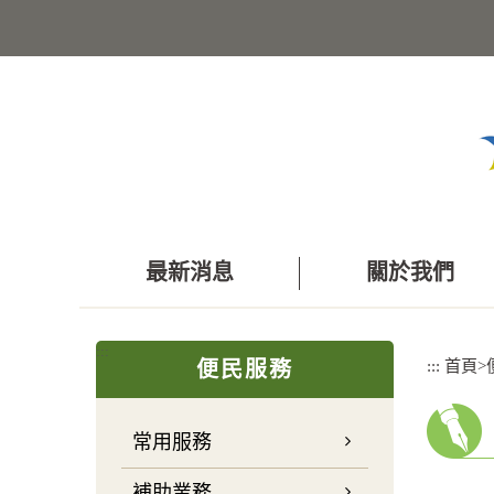
跳
到
主
要
內
容
區
塊
最新消息
關於我們
:::
:::
首頁
>
便民服務
常用服務
補助業務