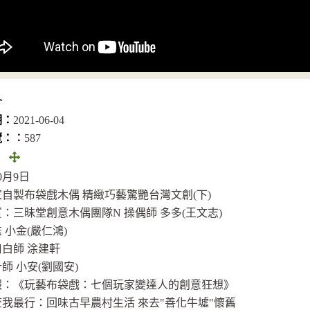
介
期：
2021-06-04
覽：︰
587
全
：
畫
10月9日
面
自製布袋戲木偶 精緻巧藝驚艷台灣文創(下)
(另
：三昧堂創意木偶團隊N 操偶師 多多(王文志)
開
 小金(嚴仁鴻)
視
白師 涂建軒
窗)
師 小安(劉國安)
報：《玩藝布袋戲：七個玩家變達人的創意狂想》
我最行：回味古早農村生活 來去"善化牛墟"懷舊