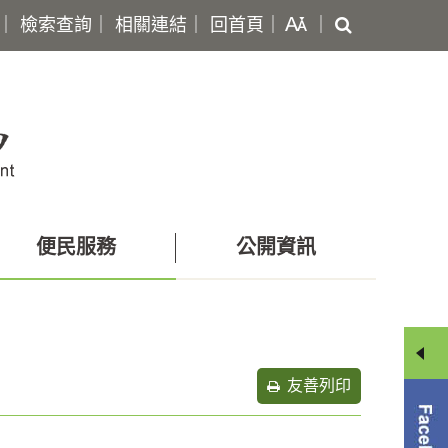
搜
｜
檢索查詢
｜
相關連結
｜
回首頁
｜
｜
尋
便民服務
公開資訊
友善列印
分
享
選