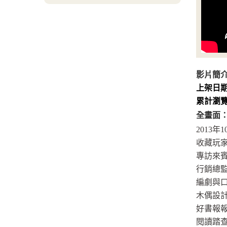
影片簡
上架日
累計瀏
全畫面
2013年
收藏玩家
專訪來賓
行銷總監
編劇與口
木偶設計
好書報
閱讀踏查