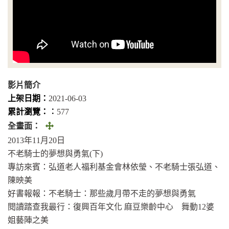
影片簡介
上架日期：
2021-06-03
累計瀏覽：︰
577
全
全畫面：
畫
2013年11月20日
面
不老騎士的夢想與勇氣(下)
(另
專訪來賓：弘道老人福利基金會林依瑩、不老騎士張弘道、
開
陳映美
視
好書報報：不老騎士：那些歲月帶不走的夢想與勇氣
窗)
閱讀踏查我最行：復興百年文化 麻豆樂齡中心 舞動12婆
姐藝陣之美