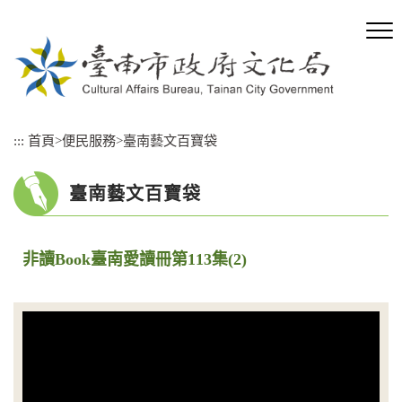
跳
到
主
要
內
容
區
:::
首頁
>
便民服務
>
臺南藝文百寶袋
塊
臺南藝文百寶袋
非讀Book臺南愛讀冊第113集(2)