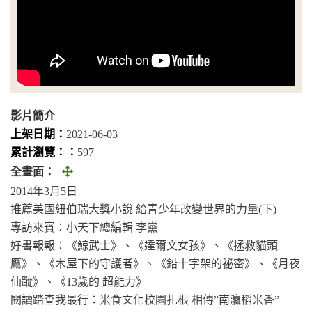
影片簡介
上架日期：
2021-06-03
累計瀏覽：︰
597
全
全畫面：
畫
2014年3月5日
面
推薦美國紐伯瑞大獎小說 給青少年改變世界的力量(下)
(另
專訪來賓：小天下總編輯 李黨
開
好書報報：《鯨武士》、《達爾文女孩》、《拯救貓頭
視
鷹》、《木屋下的守護者》、《鉛十字架的祕密》、《月夜
窗)
仙蹤》、《13歲的 超能力》
閱讀踏查我最行：米食文化校園扎根 相傳”南瀛稻米香”