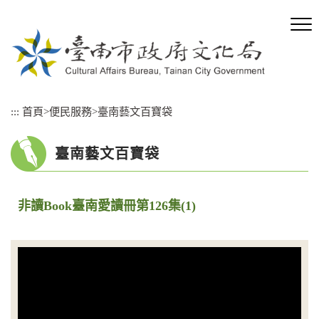
跳
到
主
要
內
容
區
:::
首頁
>
便民服務
>
臺南藝文百寶袋
塊
臺南藝文百寶袋
非讀Book臺南愛讀冊第126集(1)