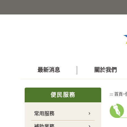
跳
到
主
要
內
容
區
塊
最新消息
關於我們
:::
:::
首頁
>
便民服務
常用服務
補助業務