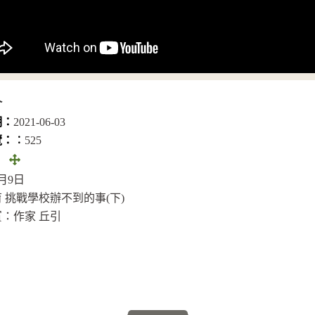
介
期：
2021-06-03
覽：︰
525
全
：
畫
7月9日
面
 挑戰學校辦不到的事(下)
(另
：作家 丘引
開
視
窗)