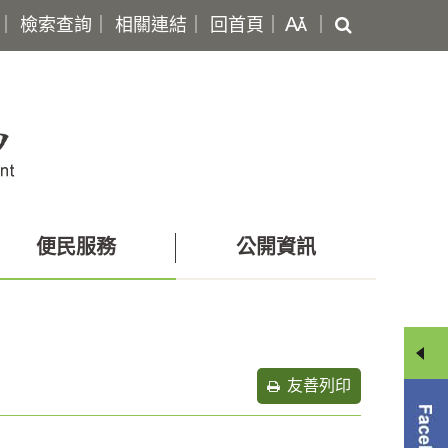
搜
｜
檢索查詢
｜
相關連結
｜
回首頁
｜
｜
尋
便民服務
公開資訊
友善列印
分
享
選