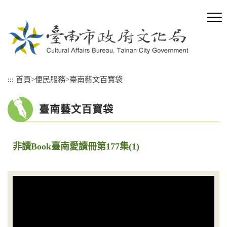
跳
到
主
要
內
容
區
:::
首頁
>
便民服務
>
臺南藝文百寶袋
塊
臺南藝文百寶袋
非讀Book臺南愛讀冊第177集(1)