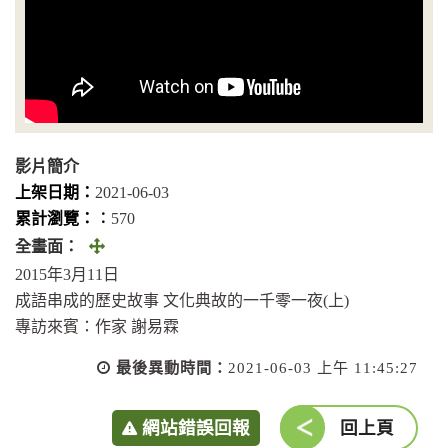
影片簡介
上架日期：
2021-06-03
累計瀏覽：︰
570
全
全畫面：
畫
2015年3月11日
面
成語串成的歷史故事 文化典故的一千零一夜(上)
(另
專訪來賓：作家 謝易霖
開
最後異動時間：
2021-06-03 上午 11:45:27
視
窗)
網站錯誤回報
回上頁