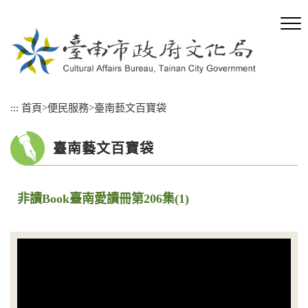
跳
到
主
要
內
容
區
:::
首頁
>
便民服務
>
臺南藝文百寶袋
塊
臺南藝文百寶袋
非讀Book臺南愛讀冊第206集(1)