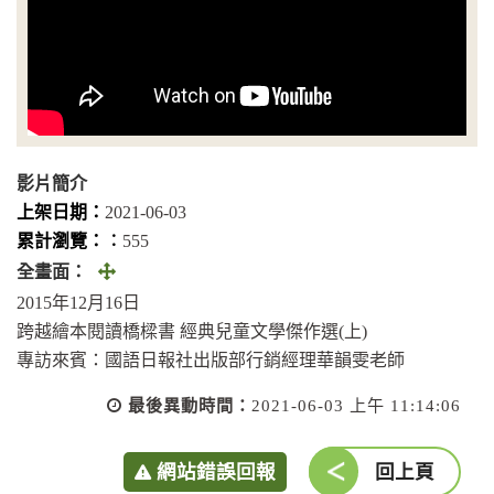
影片簡介
上架日期：
2021-06-03
累計瀏覽：︰
555
全
全畫面：
畫
2015年12月16日
面
跨越繪本閱讀橋樑書 經典兒童文學傑作選(上)
(另
專訪來賓：國語日報社出版部行銷經理華韻雯老師
開
最後異動時間：
2021-06-03 上午 11:14:06
視
窗)
網站錯誤回報
回上頁