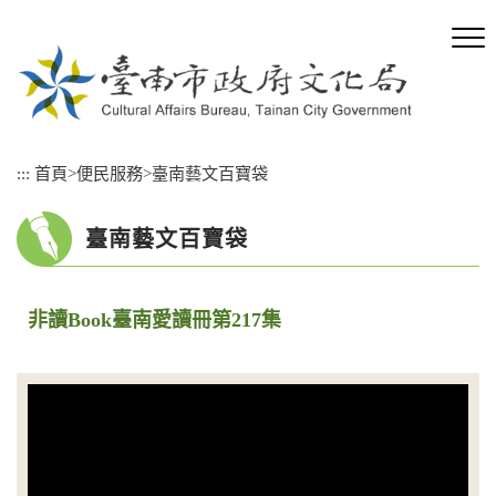
跳
到
主
要
內
容
區
:::
首頁
>
便民服務
>
臺南藝文百寶袋
塊
臺南藝文百寶袋
非讀Book臺南愛讀冊第217集