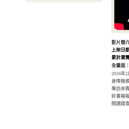
影片簡
上架日
累計瀏
全畫面
2016年
身障楷模
專訪來賓
好書報
閱讀踏