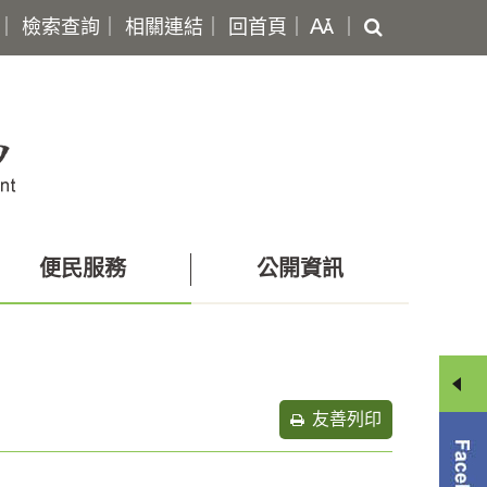
搜
｜
檢索查詢
｜
相關連結
｜
回首頁
｜
｜
尋
便民服務
公開資訊
友善列印
分
享
選