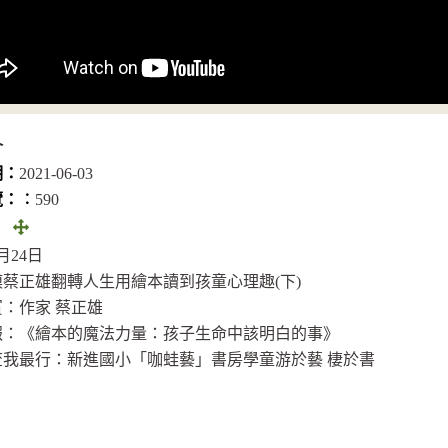
介
期：
2021-06-03
覽：︰
590
全
：
畫
2月24日
面
蔡正雄翻轉人生用繪本讀到孩童心理趣(下)
(另
：作家 蔡正雄
開
報：《繪本的魔法力量：孩子生命中該明白的事》
視
查我最行：新進國小「咖蛙藝」書房學童游於藝 棲於書
窗)