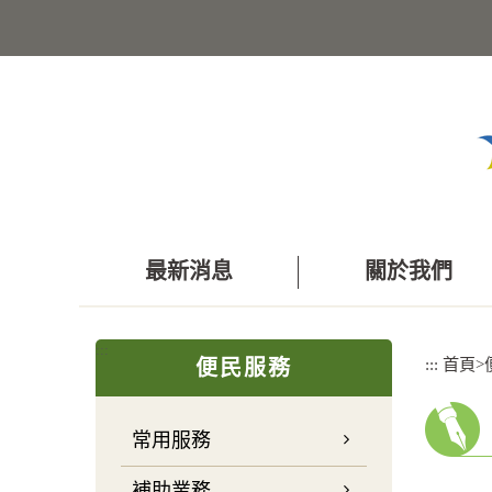
跳
到
主
要
內
容
區
塊
最新消息
關於我們
:::
:::
首頁
>
便民服務
常用服務
補助業務