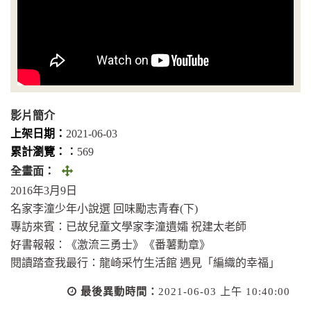
影片簡介
上架日期：
2021-06-03
累計瀏覽：︰
569
全
全畫面：
畫
2016年3月9日
面
名家李潼少年小說選 回味勵志青春(下)
(另
專訪來賓：已故兒童文學家李潼遺孀 祝建太老師
開
好書報報：《激流三勇士》《番薯勳章》
視
閱讀踏查我最行：龍崎采竹生活館 遇見「編織的幸福」
窗)
最後異動時間：
2021-06-03 上午 10:40:00