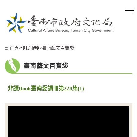
跳
到
主
要
內
容
區
:::
首頁
>
便民服務
>
臺南藝文百寶袋
塊
臺南藝文百寶袋
非讀Book臺南愛讀冊第228集(1)