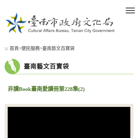
跳
到
主
要
內
容
區
:::
首頁
>
便民服務
>
臺南藝文百寶袋
塊
臺南藝文百寶袋
非讀Book臺南愛讀冊第228集(2)