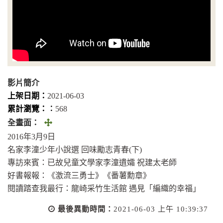
影片簡介
上架日期：
2021-06-03
累計瀏覽：︰
568
全
全畫面：
畫
2016年3月9日
面
名家李潼少年小說選 回味勵志青春(下)
(另
專訪來賓：已故兒童文學家李潼遺孀 祝建太老師
開
好書報報：《激流三勇士》《番薯勳章》
視
閱讀踏查我最行：龍崎采竹生活館 遇見「編織的幸福」
窗)
最後異動時間：
2021-06-03 上午 10:39:37