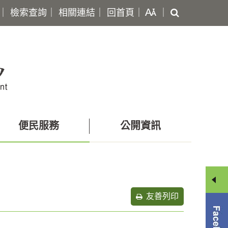
搜
｜
檢索查詢
｜
相關連結
｜
回首頁
｜
｜
尋
便民服務
公開資訊
友善列印
分
享
選