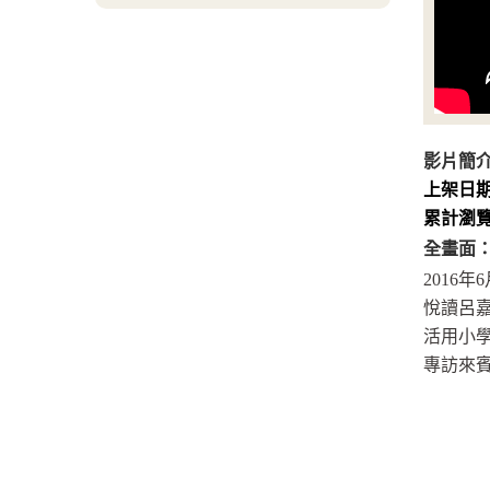
影片簡
上架日
累計瀏
全畫面
2016年
悅讀呂
活用小學
專訪來