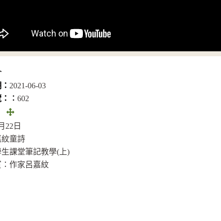
介
期：
2021-06-03
覽：︰
602
全
：
畫
6月22日
面
嘉紋童詩
(另
生課堂筆記教學(上)
開
賓：作家呂嘉紋
視
窗)