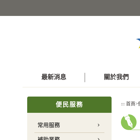
跳
到
主
要
內
容
區
塊
最新消息
關於我們
:::
:::
首頁
>
便民服務
常用服務
補助業務