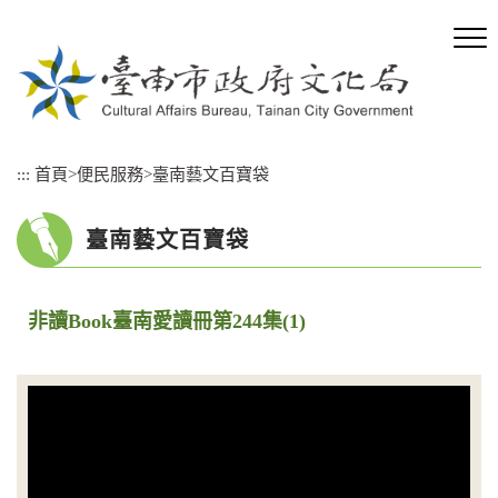
跳
到
主
要
內
容
區
:::
首頁
>
便民服務
>
臺南藝文百寶袋
塊
臺南藝文百寶袋
非讀Book臺南愛讀冊第244集(1)