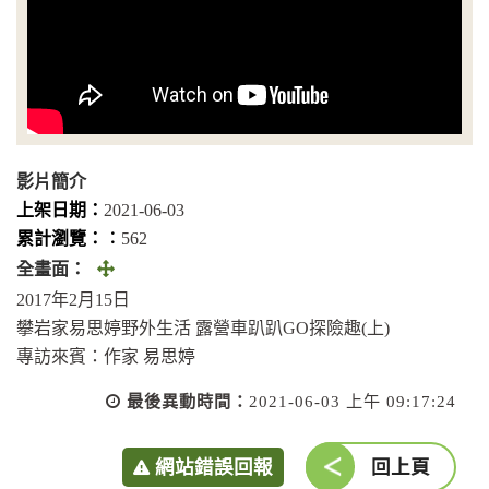
影片簡介
上架日期：
2021-06-03
累計瀏覽：︰
562
全
全畫面：
畫
2017年2月15日
面
攀岩家易思婷野外生活 露營車趴趴GO探險趣(上)
(另
專訪來賓：作家 易思婷
開
最後異動時間：
2021-06-03 上午 09:17:24
視
窗)
網站錯誤回報
回上頁