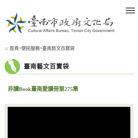
跳
到
主
要
內
容
區
:::
首頁
>
便民服務
>
臺南藝文百寶袋
塊
臺南藝文百寶袋
非讀Book臺南愛讀冊第275集