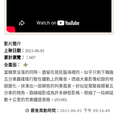
影片簡介
上架日期：
2021-06-01
累計瀏覽：︰
607
全
全畫面：
畫
當糖業没落的同時，遺留在居民腦海裡的，似乎只剩下糖廠
面
五分車轟隆隆行駛在鐵軌上的聲音。透過大量影像紀錄的地
(另
貌變化，拼湊出一部靜態的列車風景。好似從駕駛員開著五
開
分車的視角，路線縮影成為許多靜態影格，微縮了一段綿延
視
數十公里的荒棄鐵道景緻。(05:00)
窗)
最後異動時間：
2021-06-01 下午 09:16:49