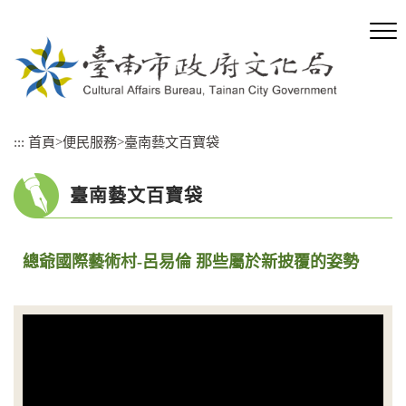
跳
到
主
要
內
容
區
:::
首頁
>
便民服務
>
臺南藝文百寶袋
塊
臺南藝文百寶袋
總爺國際藝術村-呂易倫 那些屬於新披覆的姿勢