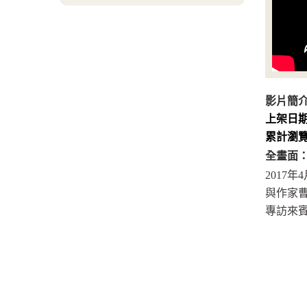
影片簡
上架日
累計瀏
全畫面
2017年
與作家曹
專訪來賓