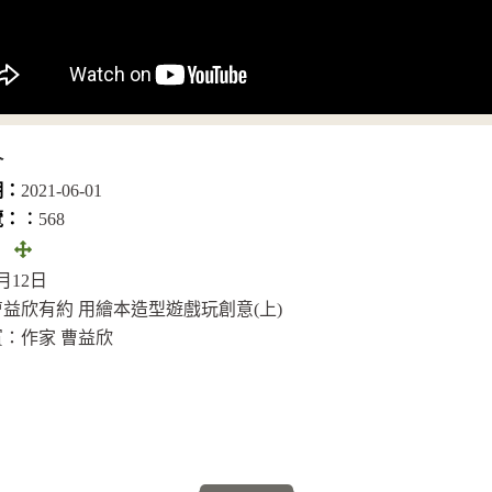
介
期：
2021-06-01
覽：︰
568
全
：
畫
4月12日
面
益欣有約 用繪本造型遊戲玩創意(上)
(另
：作家 曹益欣
開
視
窗)