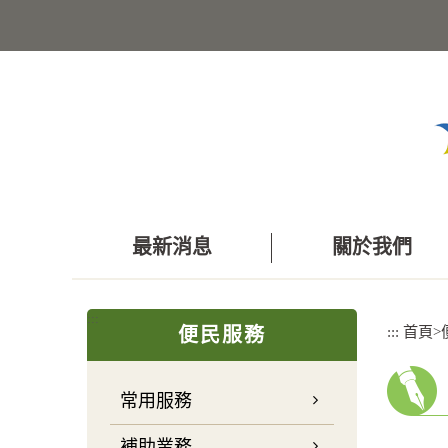
跳
到
主
要
內
容
區
塊
最新消息
關於我們
:::
:::
首頁
>
便民服務
常用服務
補助業務