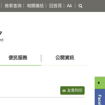
搜
｜
檢索查詢
｜
相關連結
｜
回首頁
｜
｜
尋
便民服務
公開資訊
友善列印
分
享
選