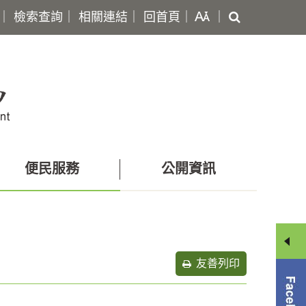
搜
｜
檢索查詢
｜
相關連結
｜
回首頁
｜
｜
尋
便民服務
公開資訊
友善列印
分
享
選