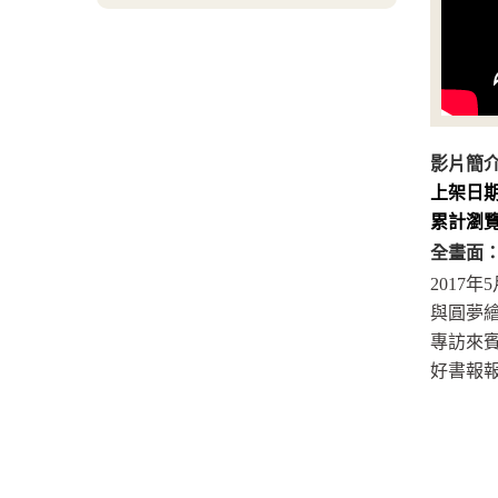
影片簡
上架日
累計瀏
全畫面
2017年
與圓夢繪
專訪來賓
好書報