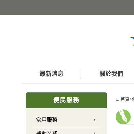
跳
到
主
要
內
容
區
塊
最新消息
關於我們
:::
:::
首頁
>
便民服務
常用服務
補助業務