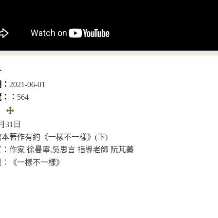
介
期：
2021-06-01
覽：︰
564
全
：
畫
5月31日
面
本著作有約《一樣不一樣》(下)
(另
：作家 徐曼寧,吳思言 指導老師 阮芃蓁
開
報：《一樣不一樣》
視
窗)