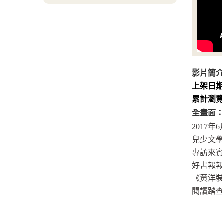
影片簡
上架日
累計瀏
全畫面
2017年
兒少文學
專訪來賓
好書報
《黃洋
閱讀踏