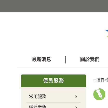
跳
到
主
要
內
容
區
塊
最新消息
關於我們
:::
:::
首頁
>
便民服務
常用服務
補助業務