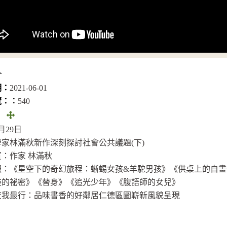
介
期：
2021-06-01
覽：︰
540
全
：
畫
6月29日
面
家林滿秋新作深刻探討社會公共議題(下)
(另
：作家 林滿秋
開
報：《星空下的奇幻旅程：蜥蜴女孩&羊駝男孩》《供桌上的自
視
裝的祕密》《替身》《追光少年》《腹語師的女兒》
窗)
查我最行：品味書香的好鄰居仁德區圖嶄新風貌呈現