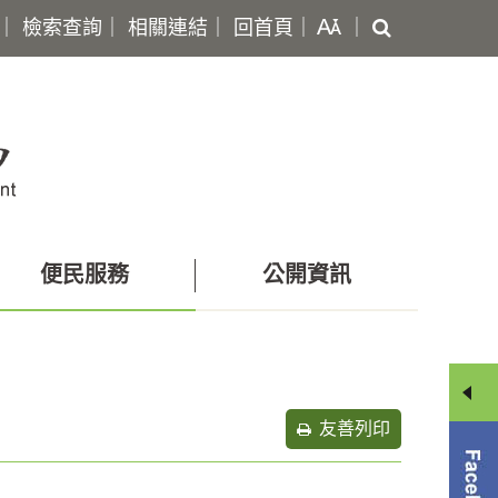
搜
｜
檢索查詢
｜
相關連結
｜
回首頁
｜
｜
尋
便民服務
公開資訊
友善列印
分
享
選