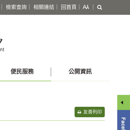
搜
｜
檢索查詢
｜
相關連結
｜
回首頁
｜
｜
尋
便民服務
公開資訊
友善列印
分
享
選