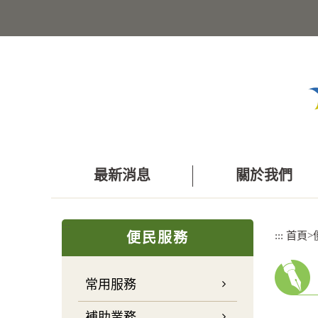
跳
到
主
要
內
容
區
塊
最新消息
關於我們
:::
:::
首頁
>
便民服務
常用服務
補助業務