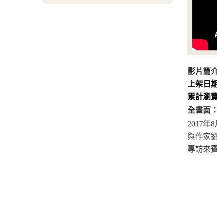
影片簡
上架日
累計瀏
全畫面
2017年
與作家劉
專訪來賓