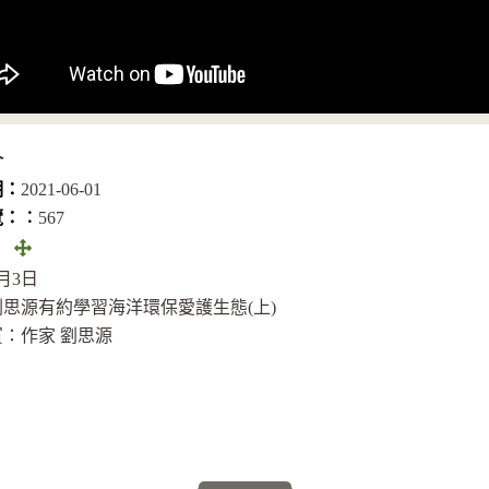
介
期：
2021-06-01
覽：︰
567
全
：
畫
8月3日
面
思源有約學習海洋環保愛護生態(上)
(另
：作家 劉思源
開
視
窗)