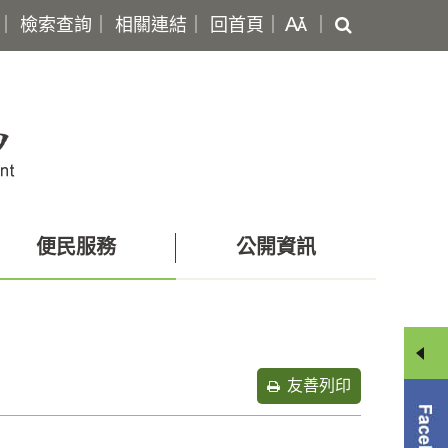
搜
｜
檢索查詢
｜
相關連結
｜
回首頁
｜
｜
尋
便民服務
公開資訊
友善列印
分
享
選