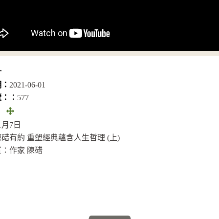
介
期：
2021-06-01
覽：︰
577
全
：
畫
11月7日
面
碏有約 重塑經典蘊含人生哲理 (上)
(另
：作家 陳碏
開
視
窗)