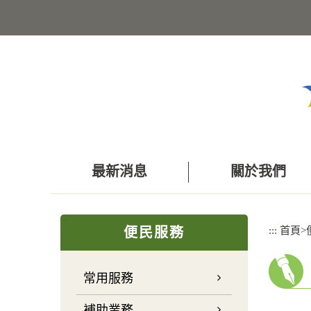
跳
到
主
要
內
容
區
塊
最新消息
關於我們
:::
:::
首頁
>
便民服務
常用服務
補助業務