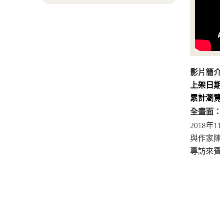
影片簡
上架日
累計瀏
全畫面
2018年
與作家陳
專訪來賓