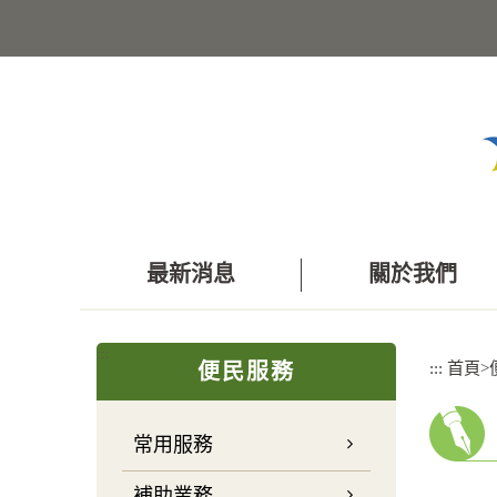
跳
到
主
要
內
容
區
塊
最新消息
關於我們
:::
:::
首頁
>
便民服務
常用服務
補助業務