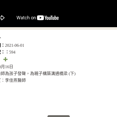
介
期：
2021-06-01
覽：︰
594
全
：
畫
10月16日
面
師為孩子發聲，為親子構築溝通橋梁 (下)
(另
賓：李佳燕醫師
開
視
窗)