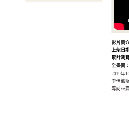
影片簡
上架日
累計瀏
全畫面
2019年
李佳燕醫
專訪來