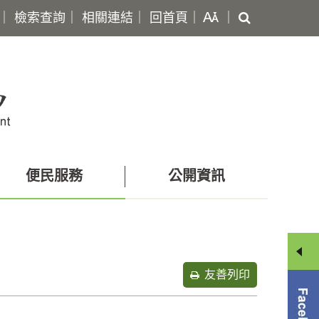
搜
｜
檢索查詢
｜
相關連結
｜
回首頁
｜
｜
尋
便民服務
公開資訊
友善列印
分
享
選