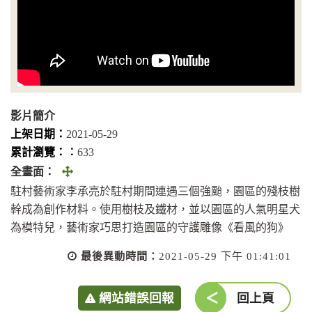
影片簡介
上架日期：
2021-05-29
累計瀏覽：︰
633
全
全畫面：
畫
駐村藝術家李承亮於駐村期間連遇三個強颱，園區的殘枝樹
面
幹成為創作材料。使用樹枝及鐵材，並以園區的人氣明星犬
(另
為模特兒，藝術家巧思打造園區的守護雕像《看風的狗》
開
最後異動時間：
2021-05-29 下午 01:41:01
視
窗)
網站錯誤回報
回上頁