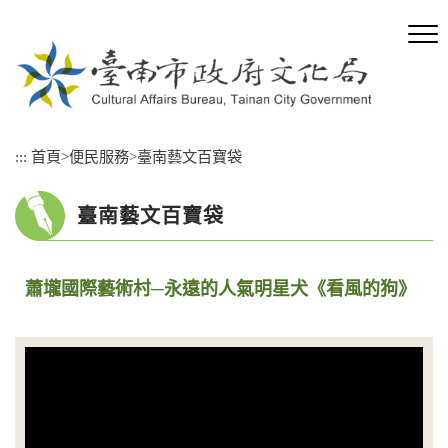
跳
到
主
要
內
容
區
:::
首頁
>
便民服務
>
臺南藝文百寶袋
塊
臺南藝文百寶袋
蕭壠國際藝術村─永遠的人氣明星犬《看風的狗》