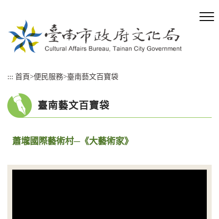
跳
到
主
要
內
容
區
:::
首頁
>
便民服務
>
臺南藝文百寶袋
塊
臺南藝文百寶袋
蕭壠國際藝術村─《大藝術家》