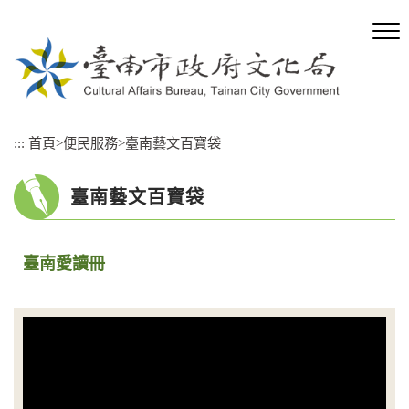
跳
到
主
要
內
容
區
:::
首頁
>
便民服務
>
臺南藝文百寶袋
塊
臺南藝文百寶袋
臺南愛讀冊